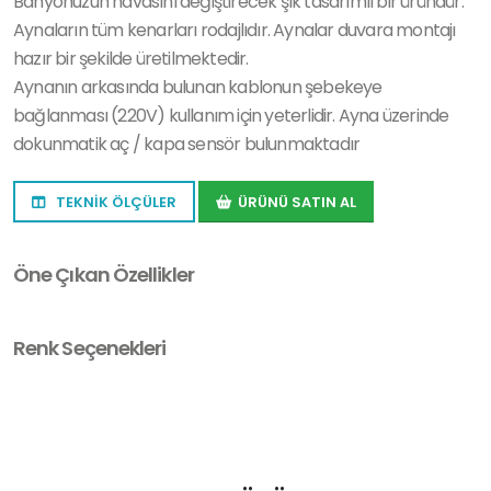
Banyonuzun havasını değiştirecek şık tasarımlı bir üründür.
Aynaların tüm kenarları rodajlıdır. Aynalar duvara montajı
hazır bir şekilde üretilmektedir.
Aynanın arkasında bulunan kablonun şebekeye
bağlanması (220V) kullanım için yeterlidir. Ayna üzerinde
dokunmatik aç / kapa sensör bulunmaktadır
TEKNİK ÖLÇÜLER
ÜRÜNÜ SATIN AL
Öne Çıkan Özellikler
Renk Seçenekleri