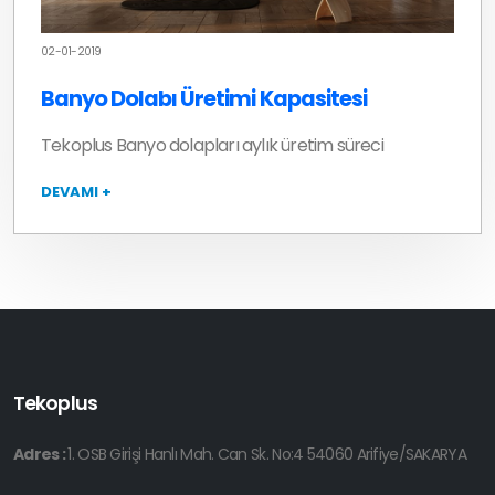
02-01-2019
Banyo Dolabı Üretimi Kapasitesi
Tekoplus Banyo dolapları aylık üretim süreci
DEVAMI +
Tekoplus
Adres :
1. OSB Girişi Hanlı Mah. Can Sk. No:4 54060 Arifiye/SAKARYA